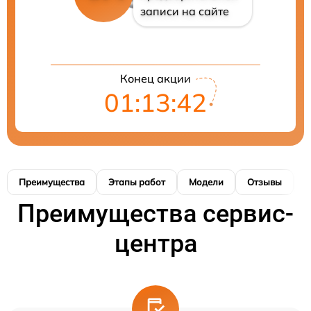
записи на сайте
Конец акции
01:13:41
Преимущества
Этапы работ
Модели
Отзывы
К
Преимущества сервис-
центра