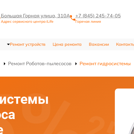
Большая Горная улица, 310А
+7 (845) 245-74-05
Адрес сервисного центра iLife
Горячая линия
Ремонт устройств
Цена ремонта
Вакансии
Контакт
Ремонт Роботов-пылесосов
Ремонт гидросистемы
системы
оса
е