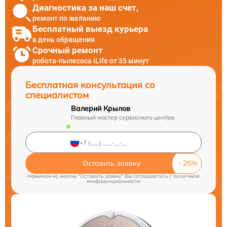
Диагностика за наш счет,
ремонт по желанию
Бесплатный выезд курьера
в день обращения
Срочный ремонт
робота-пылесоса iLife от 35 минут
Бесплатная консультация со
специалистом
Валерий Крылов
Главный мастер сервисного центра
Оставить заявку
Нажимая на кнопку "Оставить заявку" Вы соглашаетесь c
политикой
конфиденциальности