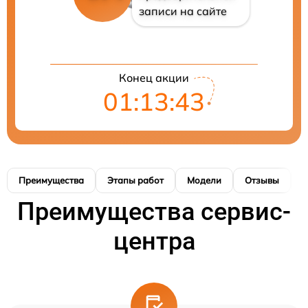
записи на сайте
Конец акции
01:13:42
Преимущества
Этапы работ
Модели
Отзывы
К
Преимущества сервис-
центра