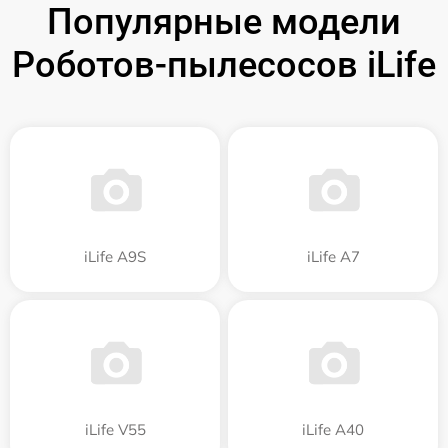
Популярные модели
Роботов-пылесосов iLife
iLife A9S
iLife A7
iLife V55
iLife A40